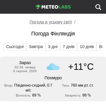
Погода в усьому світі
Погода Фінляндія
Сьогодні
Завтра
3 дні
7 днів
10 днів
Вих
Зараз
+11°C
02:34, четвер
6 серпня, 2026
Похмуро
Південно-східний, 0.7
760 мм рт. ст.
Вітер:
Тиск:
м/с
89 %
98 %
Вологість:
Хмарність: