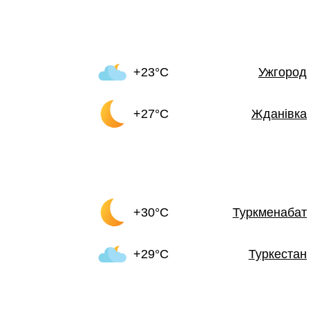
+23°C
Ужгород
+27°C
Жданівка
+30°C
Туркменабат
+29°C
Туркестан