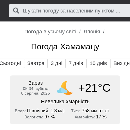
Погода в усьому світі
Японія
Погода Хамамацу
Сьогодні
Завтра
3 дні
7 днів
10 днів
Вихідн
Зараз
+21°C
05:34, субота
8 серпня, 2026
Невелика хмарність
Північний, 1.3 м/с
758 мм рт. ст.
Вітер:
Тиск:
97 %
17 %
Вологість:
Хмарність: