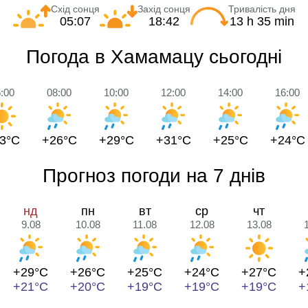
Схід сонця
Захід сонця
Тривалість дня
05:07
18:42
13 h 35 min
Погода в Хамамацу сьогодні
:00
08:00
10:00
12:00
14:00
16:00
3°C
+26°C
+29°C
+31°C
+25°C
+24°C
Прогноз погоди на 7 днів
нд
пн
вт
ср
чт
9.08
10.08
11.08
12.08
13.08
+29°C
+26°C
+25°C
+24°C
+27°C
+
+21°C
+20°C
+19°C
+19°C
+19°C
+