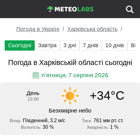
Погода в Україні
Харківська область
Сьогодні
Завтра
3 дні
7 днів
10 днів
Вих
Погода в Харківській області сьогодні
пʼятниця, 7 серпня 2026
+34°C
День
13:00
Безхмарне небо
Південний, 3.2 м/с
761 мм рт. ст.
Вітер:
Тиск:
30 %
1 %
Вологість:
Хмарність: