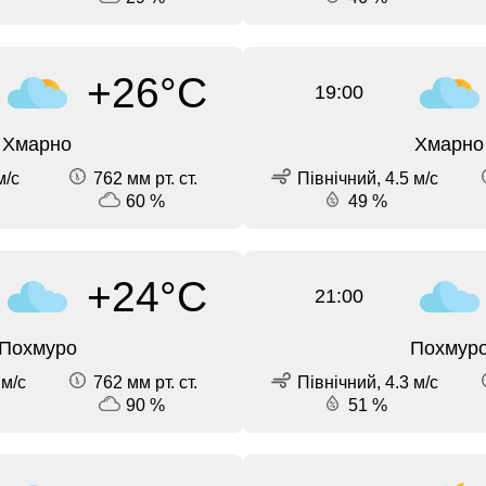
+26°C
19:00
Хмарно
Хмарно
м/с
762 мм рт. ст.
Північний, 4.5 м/с
60 %
49 %
+24°C
21:00
Похмуро
Похмур
 м/с
762 мм рт. ст.
Північний, 4.3 м/с
90 %
51 %