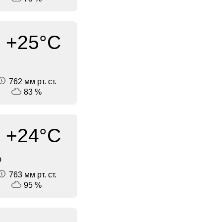
+25°C
762 мм рт. ст.
83 %
+24°C
о
763 мм рт. ст.
95 %