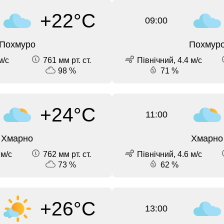
+22°C
09:00
Похмуро
Похмур
м/с
761 мм рт. ст.
Північний, 4.4 м/с
98 %
71 %
+24°C
11:00
Хмарно
Хмарно
 м/с
762 мм рт. ст.
Північний, 4.6 м/с
73 %
62 %
+26°C
13:00