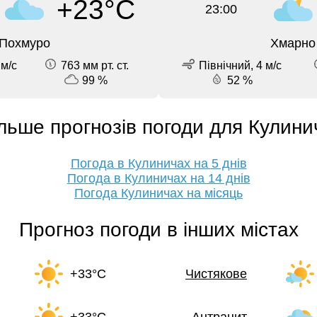
+23°C
23:00
Похмуро
Хмарно
 м/с
763 мм рт. ст.
Північний, 4 м/с
99 %
52 %
льше прогнозів погоди для Кулини
Погода в Кулиничах на 5 днів
Погода в Кулиничах на 14 днів
Погода Кулиничах на місяць
Прогноз погоди в інших містах
+33°C
Чистякове
+33°C
Антрацит