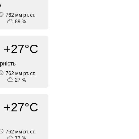
о
762 мм рт. ст.
89 %
+27°C
рність
762 мм рт. ст.
27 %
+27°C
762 мм рт. ст.
73 %