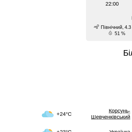
22:00
Північний, 4.3
51 %
Бі
Корсунь-
+24°C
Шевченківський
+23°C
Українка