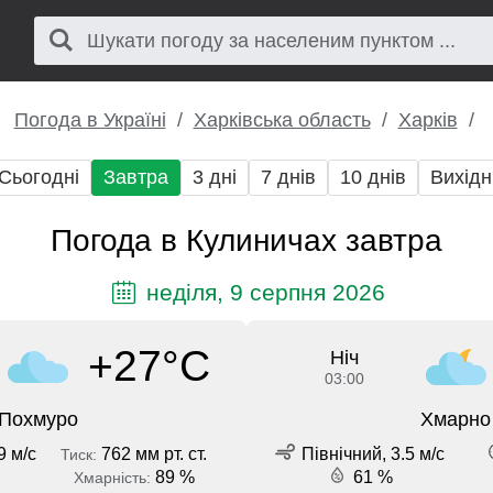
Погода в Україні
Харківська область
Харків
Сьогодні
Завтра
3 дні
7 днів
10 днів
Вихідн
Погода в Кулиничах завтра
неділя, 9 серпня 2026
+27°C
Ніч
03:00
Похмуро
Хмарно
9 м/с
762 мм рт. ст.
Північний, 3.5 м/с
Тиск:
89 %
61 %
Хмарність: