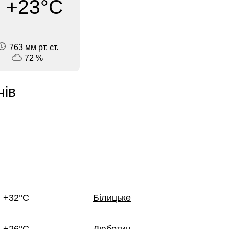
+23°C
763 мм рт. ст.
72 %
чів
+32°C
Білицьке
+26°C
Люботин