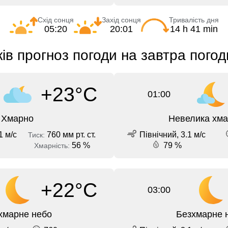
Схід сонця
Захід сонця
Тривалість дня
05:20
20:01
14 h 41 min
ів прогноз погоди на завтра пого
+23°C
01:00
Хмарно
Невелика хма
1 м/с
760 мм рт. ст.
Північний, 3.1 м/с
Тиск:
56 %
79 %
Хмарність:
+22°C
03:00
хмарне небо
Безхмарне 