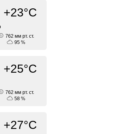
+23°C
о
762 мм рт. ст.
95 %
+25°C
762 мм рт. ст.
58 %
+27°C