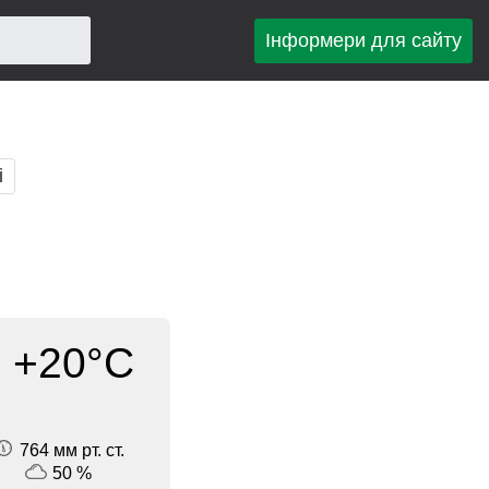
Інформери для сайту
і
+20°C
764 мм рт. ст.
50 %