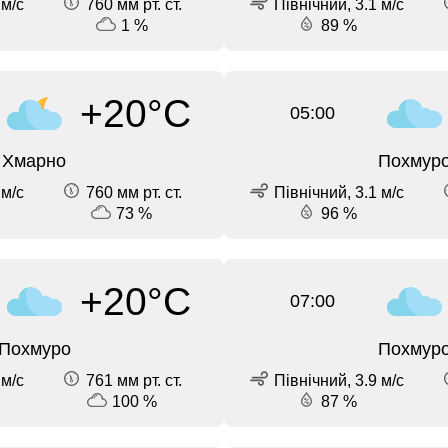
 м/с
760 мм рт. ст.
Північний, 3.1 м/с
1 %
89 %
+20°C
05:00
Хмарно
Похмур
 м/с
760 мм рт. ст.
Північний, 3.1 м/с
73 %
96 %
+20°C
07:00
Похмуро
Похмур
 м/с
761 мм рт. ст.
Північний, 3.9 м/с
100 %
87 %