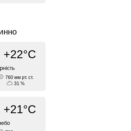
динно
+22°C
рність
760 мм рт. ст.
31 %
+21°C
небо