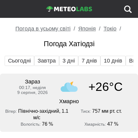
Погода в усьому світі
Японія
Токіо
Погода Хатіодзі
Сьогодні
Завтра
3 дні
7 днів
10 днів
Вих
Зараз
+26°C
00:17, неділя
9 серпня, 2026
Хмарно
Північно-західний, 1.1
757 мм рт. ст.
Вітер:
Тиск:
м/с
76 %
47 %
Вологість:
Хмарність: