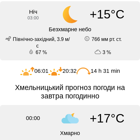
+15°C
Ніч
03:00
Безхмарне небо
Північно-західний, 3.9 м/
766 мм рт. ст.
с
67 %
3 %
06:01
20:32
14 h 31 min
Хмельницький прогноз погоди на
завтра погодинно
+17°C
00:00
Хмарно