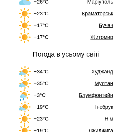
+26°C
Маріуполь
+23°C
Краматорськ
+17°C
Бучач
+17°C
Житомир
Погода в усьому світі
+34°C
Худжанд
+35°C
Мултан
+3°C
Блумфонтейн
+19°C
Інсбрук
+23°C
Нім
+19°C
Джиджига