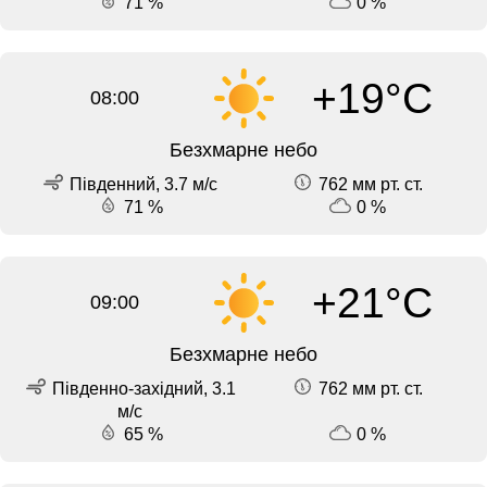
71 %
0 %
+19°C
08:00
Безхмарне небо
Південний, 3.7 м/с
762 мм рт. ст.
71 %
0 %
+21°C
09:00
Безхмарне небо
Південно-західний, 3.1
762 мм рт. ст.
м/с
65 %
0 %