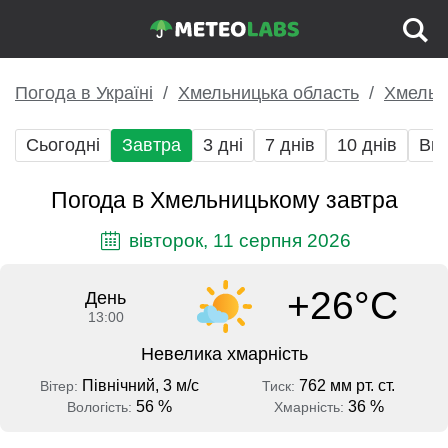
Погода в Україні
Хмельницька область
Хмельн
Сьогодні
Завтра
3 дні
7 днів
10 днів
Вих
Погода в Хмельницькому завтра
вівторок, 11 серпня 2026
+26°C
День
13:00
Невелика хмарність
Північний, 3 м/с
762 мм рт. ст.
Вітер:
Тиск:
56 %
36 %
Вологість:
Хмарність: