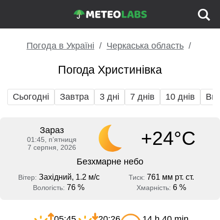
Погода в Україні
Черкаська область
Погода Христинівка
Сьогодні
Завтра
3 дні
7 днів
10 днів
Вих
Зараз
+24°C
01:45, пʼятниця
7 серпня, 2026
Безхмарне небо
Західний, 1.2 м/с
761 мм рт. ст.
Вітер:
Тиск:
76 %
6 %
Вологість:
Хмарність:
05:45
20:26
14 h 40 min