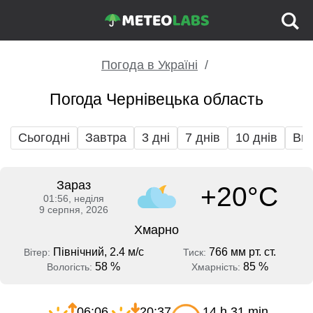
Погода в Україні
Погода Чернівецька область
Сьогодні
Завтра
3 дні
7 днів
10 днів
Вих
Зараз
+20°C
01:56, неділя
9 серпня, 2026
Хмарно
Північний, 2.4 м/с
766 мм рт. ст.
Вітер:
Тиск:
58 %
85 %
Вологість:
Хмарність:
06:06
20:37
14 h 31 min