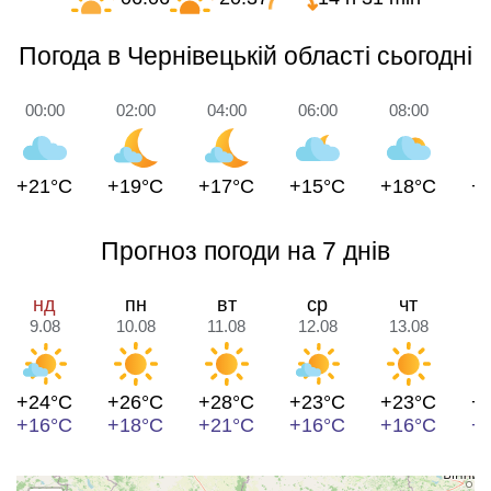
Погода в Чернівецькій області сьогодні
00:00
02:00
04:00
06:00
08:00
1
+21°C
+19°C
+17°C
+15°C
+18°C
+
Прогноз погоди на 7 днів
нд
пн
вт
ср
чт
9.08
10.08
11.08
12.08
13.08
1
+24°C
+26°C
+28°C
+23°C
+23°C
+
+16°C
+18°C
+21°C
+16°C
+16°C
+