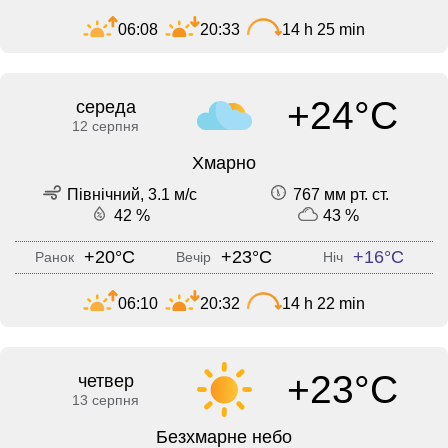
06:08
20:33
14 h 25 min
+24°C
середа
12 серпня
Хмарно
Північний, 3.1 м/с
767 мм рт. ст.
42 %
43 %
+20°C
+23°C
+16°C
Ранок
Вечір
Ніч
06:10
20:32
14 h 22 min
+23°C
четвер
13 серпня
Безхмарне небо