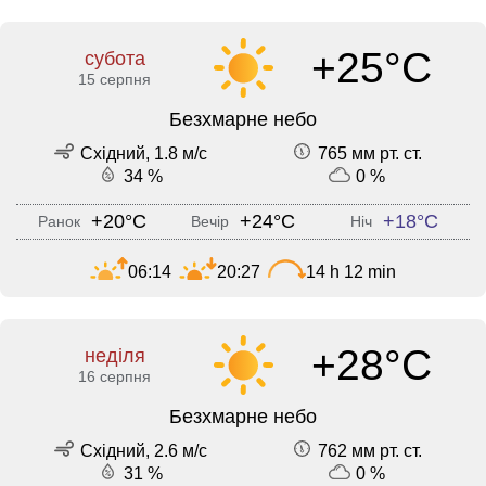
+25°C
субота
15 серпня
Безхмарне небо
Східний, 1.8 м/с
765 мм рт. ст.
34 %
0 %
+20°C
+24°C
+18°C
Ранок
Вечір
Ніч
06:14
20:27
14 h 12 min
+28°C
неділя
16 серпня
Безхмарне небо
Східний, 2.6 м/с
762 мм рт. ст.
31 %
0 %