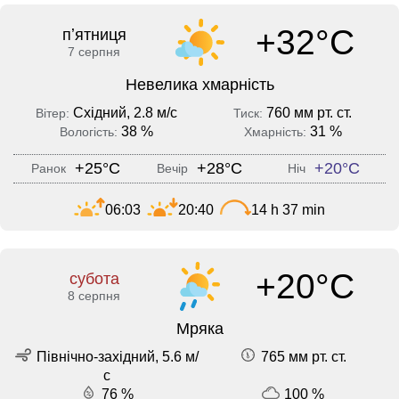
+32°C
пʼятниця
7 серпня
Невелика хмарність
Східний, 2.8 м/с
760 мм рт. ст.
Вітер:
Тиск:
38 %
31 %
Вологість:
Хмарність:
+25°C
+28°C
+20°C
Ранок
Вечір
Ніч
06:03
20:40
14 h 37 min
+20°C
субота
8 серпня
Мряка
Північно-західний, 5.6 м/
765 мм рт. ст.
с
76 %
100 %