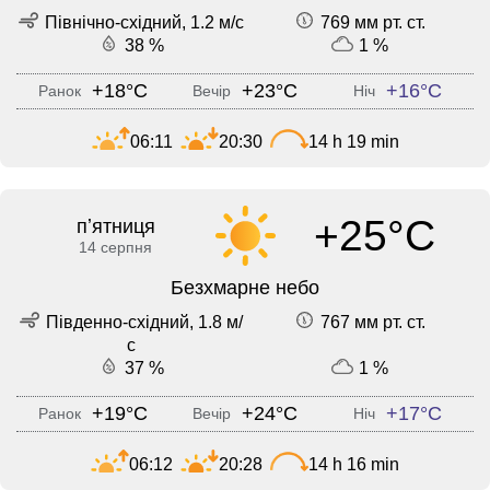
Північно-східний, 1.2 м/с
769 мм рт. ст.
38 %
1 %
+18°C
+23°C
+16°C
Ранок
Вечір
Ніч
06:11
20:30
14 h 19 min
+25°C
пʼятниця
14 серпня
Безхмарне небо
Південно-східний, 1.8 м/
767 мм рт. ст.
с
37 %
1 %
+19°C
+24°C
+17°C
Ранок
Вечір
Ніч
06:12
20:28
14 h 16 min