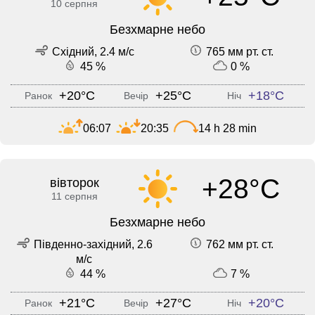
10 серпня
Безхмарне небо
Східний, 2.4 м/с
765 мм рт. ст.
45 %
0 %
+20°C
+25°C
+18°C
Ранок
Вечір
Ніч
06:07
20:35
14 h 28 min
+28°C
вівторок
11 серпня
Безхмарне небо
Південно-західний, 2.6
762 мм рт. ст.
м/с
44 %
7 %
+21°C
+27°C
+20°C
Ранок
Вечір
Ніч