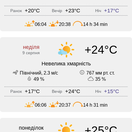
+20°C
+23°C
+17°C
Ранок
Вечір
Ніч
06:04
20:38
14 h 34 min
+24°C
неділя
9 серпня
Невелика хмарність
Північний, 2.3 м/с
767 мм рт. ст.
49 %
35 %
+17°C
+24°C
+15°C
Ранок
Вечір
Ніч
06:06
20:37
14 h 31 min
+25°C
понеділок