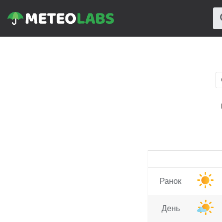
Ранок
День