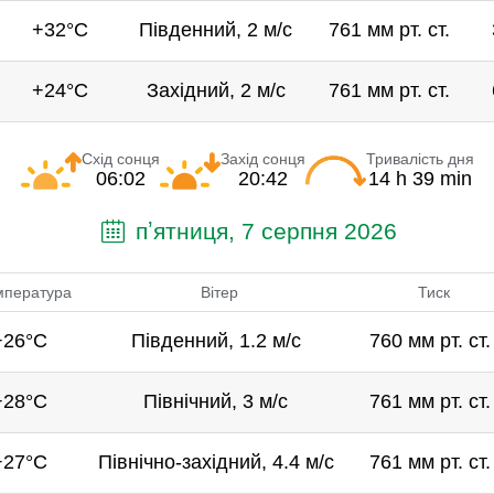
+32°C
Південний, 2 м/с
761 мм рт. ст.
+24°C
Західний, 2 м/с
761 мм рт. ст.
Схід сонця
Захід сонця
Тривалість дня
06:02
20:42
14 h 39 min
пʼятниця, 7 серпня 2026
мпература
Вітер
Тиск
+26°C
Південний, 1.2 м/с
760 мм рт. ст.
+28°C
Північний, 3 м/с
761 мм рт. ст.
+27°C
Північно-західний, 4.4 м/с
761 мм рт. ст.