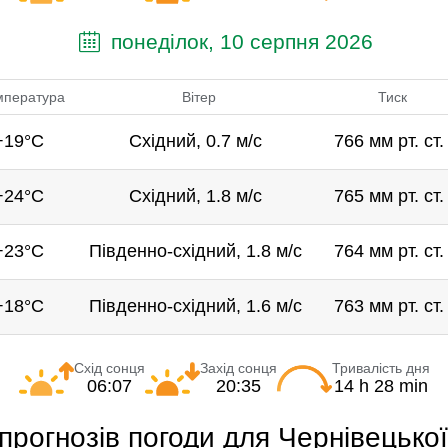
понеділок, 10 серпня 2026
мпература
Вітер
Тиск
+19°C
Східний, 0.7 м/с
766 мм рт. ст.
+24°C
Східний, 1.8 м/с
765 мм рт. ст.
+23°C
Південно-східний, 1.8 м/с
764 мм рт. ст.
+18°C
Південно-східний, 1.6 м/с
763 мм рт. ст.
Схід сонця
Захід сонця
Тривалість дня
06:07
20:35
14 h 28 min
прогнозів погоди для Чернівецької