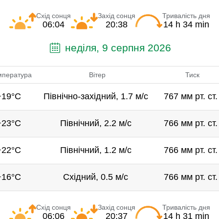
Схід сонця
Захід сонця
Тривалість дня
06:04
20:38
14 h 34 min
неділя, 9 серпня 2026
мпература
Вітер
Тиск
+19°C
Північно-західний, 1.7 м/с
767 мм рт. ст.
+23°C
Північний, 2.2 м/с
766 мм рт. ст.
+22°C
Північний, 1.2 м/с
766 мм рт. ст.
+16°C
Східний, 0.5 м/с
766 мм рт. ст.
Схід сонця
Захід сонця
Тривалість дня
06:06
20:37
14 h 31 min