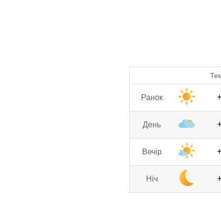
Те
Ранок
День
Вечір
Ніч