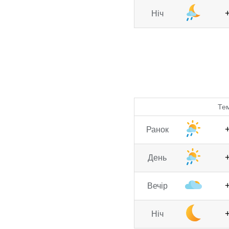
Ніч
Те
Ранок
День
Вечір
Ніч