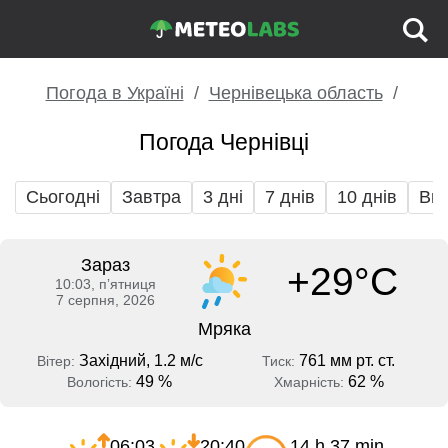
Погода в Україні
Чернівецька область
Погода Чернівці
Сьогодні
Завтра
3 дні
7 днів
10 днів
Вих
Зараз
+29°C
10:03, пʼятниця
7 серпня, 2026
Мряка
Західний, 1.2 м/с
761 мм рт. ст.
Вітер:
Тиск:
49 %
62 %
Вологість:
Хмарність:
06:03
20:40
14 h 37 min