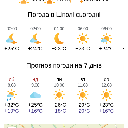
Погода в Шполі сьогодні
00:00
02:00
04:00
06:00
08:00
1
+25°C
+24°C
+23°C
+23°C
+24°C
+
Прогноз погоди на 7 днів
сб
нд
пн
вт
ср
8.08
9.08
10.08
11.08
12.08
1
+32°C
+25°C
+26°C
+29°C
+23°C
+
+19°C
+16°C
+18°C
+20°C
+16°C
+