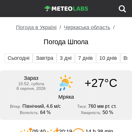
Погода в Україні
Черкаська область
Погода Шпола
Сьогодні
Завтра
3 дні
7 днів
10 днів
Вих
Зараз
+27°C
15:52, субота
8 серпня, 2026
Мряка
Північний, 4.6 м/с
760 мм рт. ст.
Вітер:
Тиск:
64 %
50 %
Вологість:
Хмарність:
05:40
20:19
14 h 38 min