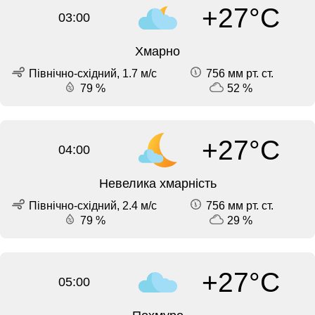
+27°C
03:00
Хмарно
Північно-східний, 1.7 м/с
756 мм рт. ст.
79 %
52 %
+27°C
04:00
Невелика хмарність
Північно-східний, 2.4 м/с
756 мм рт. ст.
79 %
29 %
+27°C
05:00