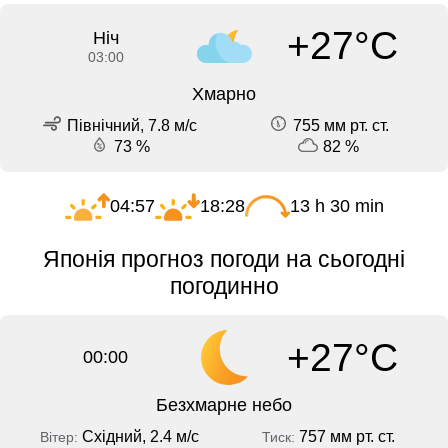
+27°C
Ніч
03:00
Хмарно
Північний, 7.8 м/с
755 мм рт. ст.
73 %
82 %
04:57
18:28
13 h 30 min
Японія прогноз погоди на сьогодні
погодинно
+27°C
00:00
Безхмарне небо
Східний, 2.4 м/с
757 мм рт. ст.
Вітер:
Тиск: