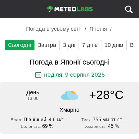
Погода в усьому світі
Японія
Сьогодні
Завтра
3 дні
7 днів
10 днів
Вих
Погода в Японії сьогодні
неділя, 9 серпня 2026
+28°C
День
13:00
Хмарно
Північний, 4.6 м/с
755 мм рт. ст.
Вітер:
Тиск:
69 %
45 %
Вологість:
Хмарність: