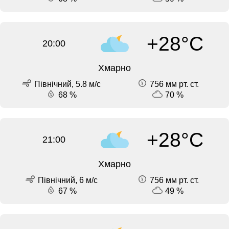
+28°C
20:00
Хмарно
Північний, 5.8 м/с
756 мм рт. ст.
68 %
70 %
+28°C
21:00
Хмарно
Північний, 6 м/с
756 мм рт. ст.
67 %
49 %