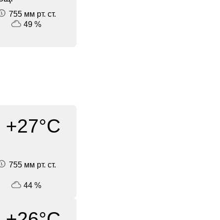
755 мм рт. ст.
49 %
+27°C
755 мм рт. ст.
44 %
+26°C