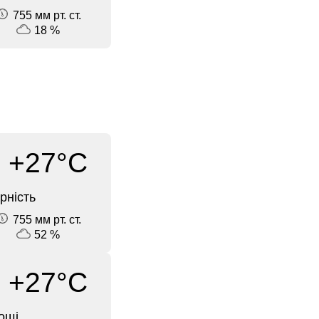
755 мм рт. ст.
18 %
+27°C
рність
755 мм рт. ст.
52 %
+27°C
ощі