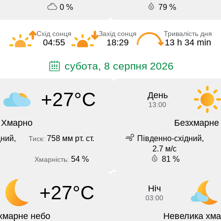
0 %
79 %
Схід сонця
Захід сонця
Тривалість дня
04:55
18:29
13 h 34 min
субота, 8 серпня 2026
+27°C
День
13:00
Хмарно
Безхмарне
ний,
758 мм рт. ст.
Південно-східний,
Тиск:
2.7 м/с
54 %
81 %
Хмарність:
+27°C
Ніч
03:00
хмарне небо
Невелика хма