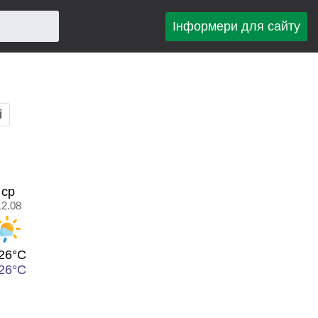
Інформери для сайту
і
ср
12.08
26°C
26°C