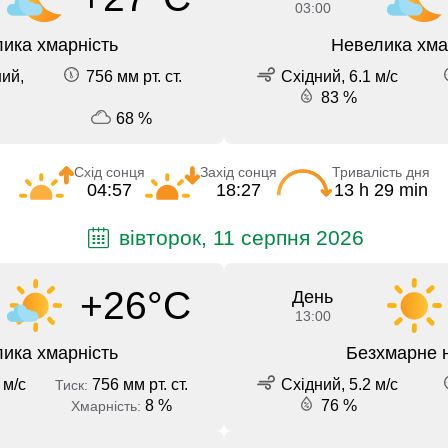
03:00
ика хмарність
Невелика хма
ний,
756 мм рт. ст.
Східний, 6.1 м/с
83 %
68 %
Схід сонця
Захід сонця
Тривалість дня
04:57
18:27
13 h 29 min
вівторок, 11 серпня 2026
+26°C
День
13:00
ика хмарність
Безхмарне 
 м/с
756 мм рт. ст.
Східний, 5.2 м/с
Тиск:
8 %
76 %
Хмарність: