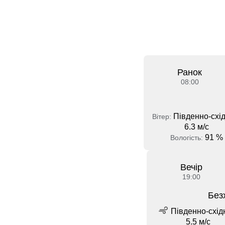
Ранок
08:00
Південно-схід
Вітер:
6.3 м/с
91 %
Вологість:
Вечір
19:00
Без
Південно-схід
5.5 м/с