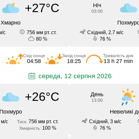
+27°C
Ніч
03:00
Хмарно
Похмур
м/с
756 мм рт. ст.
Східний, 2.7 м/с
80 %
76 %
Схід сонця
Захід сонця
Тривалість дня
04:58
18:25
13 h 27 min
середа, 12 серпня 2026
+26°C
День
13:00
Похмуро
Невеликі д
 м/с
756 мм рт. ст.
Східний, 3 м/с
Тиск:
100 %
76 %
Хмарність: