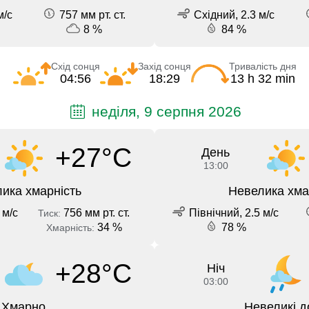
м/с
757 мм рт. ст.
Східний, 2.3 м/с
8 %
84 %
Схід сонця
Захід сонця
Тривалість дня
04:56
18:29
13 h 32 min
неділя, 9 серпня 2026
+27°C
День
13:00
ика хмарність
Невелика хма
 м/с
756 мм рт. ст.
Північний, 2.5 м/с
Тиск:
34 %
78 %
Хмарність:
+28°C
Ніч
03:00
Хмарно
Невеликі д