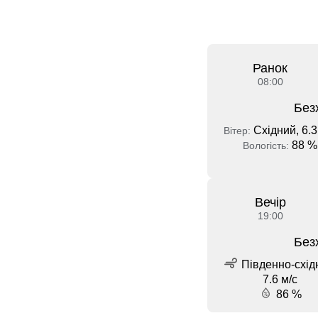
Ранок
08:00
Без
Східний, 6.3
Вітер:
88 %
Вологість:
Вечір
19:00
Без
Південно-схід
7.6 м/с
86 %