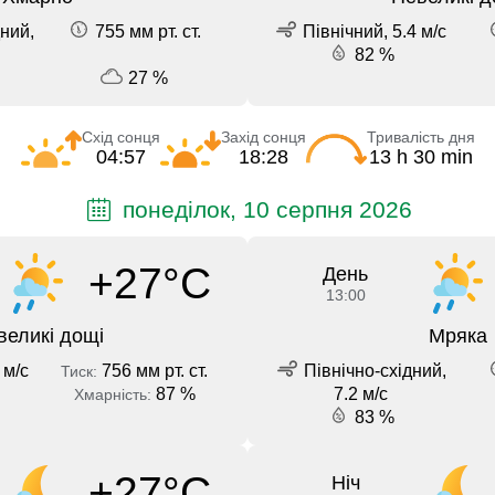
ний,
755 мм рт. ст.
Північний, 5.4 м/с
82 %
27 %
Схід сонця
Захід сонця
Тривалість дня
04:57
18:28
13 h 30 min
понеділок, 10 серпня 2026
+27°C
День
13:00
великі дощі
Мряка
 м/с
756 мм рт. ст.
Північно-східний,
Тиск:
87 %
7.2 м/с
Хмарність:
83 %
+27°C
Ніч