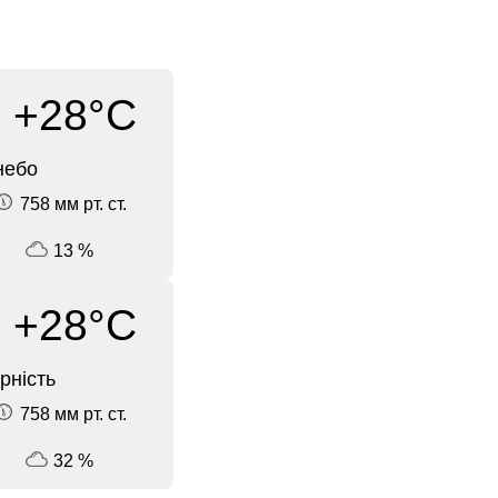
+28°C
небо
758 мм рт. ст.
13 %
+28°C
рність
758 мм рт. ст.
32 %