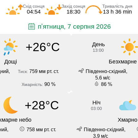
Схід сонця
Захід сонця
Тривалість дня
04:54
18:30
13 h 36 min
пʼятниця, 7 серпня 2026
+26°C
День
13:00
Дощі
Безхмарне
ний,
759 мм рт. ст.
Південно-східний,
Тиск:
5.6 м/с
90 %
86 %
Хмарність:
+28°C
Ніч
03:00
хмарне небо
Хмарно
ний,
758 мм рт. ст.
Південно-східний,
3.9 м/с