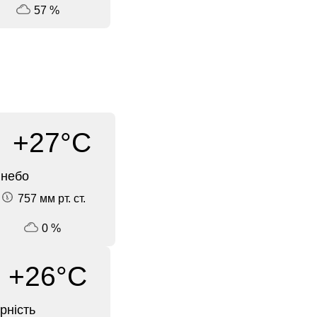
57 %
+27°C
 небо
757 мм рт. ст.
0 %
+26°C
рність