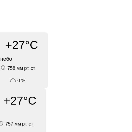
+27°C
 небо
758 мм рт. ст.
0 %
+27°C
757 мм рт. ст.