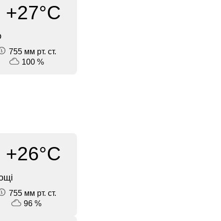
+27°C
о
755 мм рт. ст.
100 %
+26°C
ощі
755 мм рт. ст.
96 %