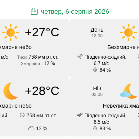
четвер, 6 серпня 2026
+27°C
День
13:00
хмарне небо
Безхмарне 
 м/с
758 мм рт. ст.
Південно-східний,
Тиск:
12 %
6.7 м/с
Хмарність:
84 %
+28°C
Ніч
03:00
хмарне небо
Невелика хма
ний,
758 мм рт. ст.
Південно-східний,
6.5 м/с
13 %
83 %