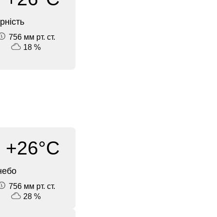
рність
756 мм рт. ст.
18 %
+26°C
небо
756 мм рт. ст.
28 %