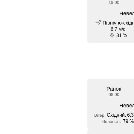
19:00
Невел
Північно-схід
6.7 м/с
81 %
Ранок
08:00
Невел
Східний, 6.3
Вітер:
79 %
Вологість: