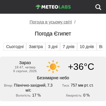
Погода в усьому світі
Погода Єгипет
Сьогодні
Завтра
3 дні
7 днів
10 днів
Вих
Зараз
+36°C
18:47, четвер
6 серпня, 2026
Безхмарне небо
Північно-західний, 7.3
757 мм рт. ст.
Вітер:
Тиск:
м/с
17 %
0 %
Вологість:
Хмарність: