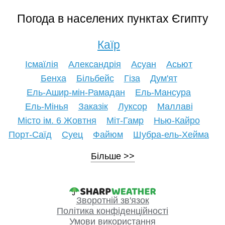
Погода в населених пунктах Єгипту
Каїр
Ісмаїлія
Александрія
Асуан
Асьют
Бенха
Більбейс
Гіза
Дум'ят
Ель-Ашир-мін-Рамадан
Ель-Мансура
Ель-Мінья
Заказік
Луксор
Маллаві
Місто ім. 6 Жовтня
Міт-Гамр
Нью-Кайро
Порт-Саїд
Суец
Файюм
Шубра-ель-Хейма
Більше
Зворотній зв'язок
Політика конфіденційності
Умови використання