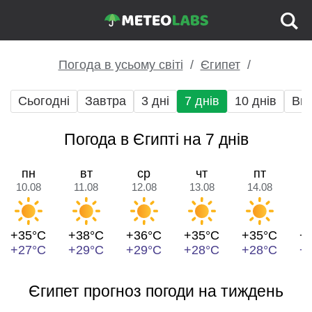
Погода в усьому світі
Єгипет
Сьогодні
Завтра
3 дні
7 днів
10 днів
Вих
Погода в Єгипті на 7 днів
пн
вт
ср
чт
пт
10.08
11.08
12.08
13.08
14.08
1
+35°C
+38°C
+36°C
+35°C
+35°C
+
+27°C
+29°C
+29°C
+28°C
+28°C
+
Єгипет прогноз погоди на тиждень