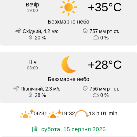
+35°C
Вечір
19:00
Безхмарне небо
Східний, 4.2 м/с
757 мм рт. ст.
20 %
0 %
+28°C
Ніч
03:00
Безхмарне небо
Північний, 2.3 м/с
756 мм рт. ст.
28 %
0 %
06:31
19:32
13 h 01 min
субота, 15 серпня 2026