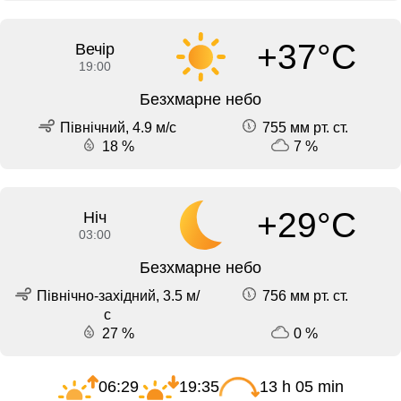
+37°C
Вечір
19:00
Безхмарне небо
Північний, 4.9 м/с
755 мм рт. ст.
18 %
7 %
+29°C
Ніч
03:00
Безхмарне небо
Північно-західний, 3.5 м/
756 мм рт. ст.
с
27 %
0 %
06:29
19:35
13 h 05 min