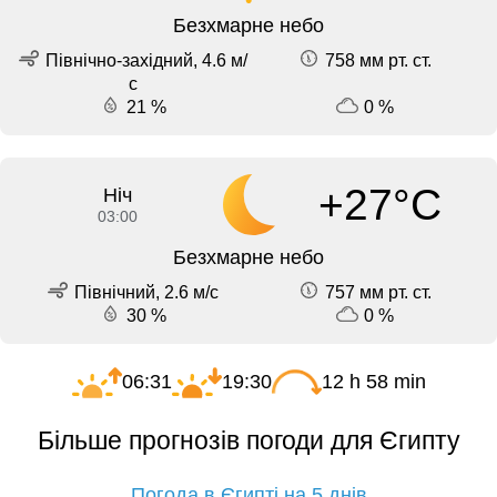
Безхмарне небо
Північно-західний, 4.6 м/
758 мм рт. ст.
с
21 %
0 %
+27°C
Ніч
03:00
Безхмарне небо
Північний, 2.6 м/с
757 мм рт. ст.
30 %
0 %
06:31
19:30
12 h 58 min
Більше прогнозів погоди для Єгипту
Погода в Єгипті на 5 днів