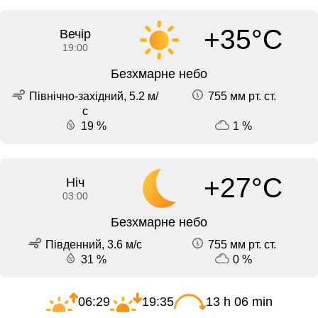
+35°C
Вечір
19:00
Безхмарне небо
Північно-західний, 5.2 м/
755 мм рт. ст.
с
19 %
1 %
+27°C
Ніч
03:00
Безхмарне небо
Південний, 3.6 м/с
755 мм рт. ст.
31 %
0 %
06:29
19:35
13 h 06 min