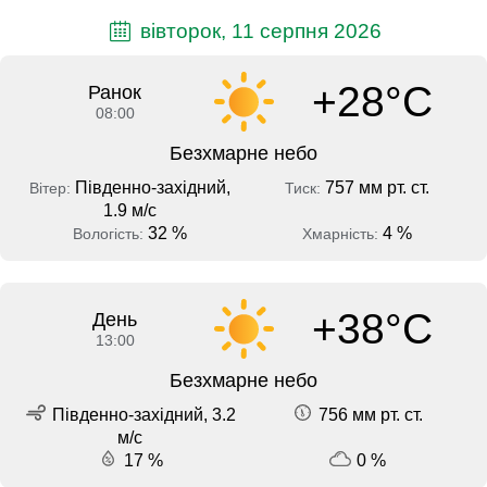
вівторок, 11 серпня 2026
+28°C
Ранок
08:00
Безхмарне небо
Південно-західний,
757 мм рт. ст.
Вітер:
Тиск:
1.9 м/с
32 %
4 %
Вологість:
Хмарність:
+38°C
День
13:00
Безхмарне небо
Південно-західний, 3.2
756 мм рт. ст.
м/с
17 %
0 %