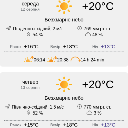
+20°C
середа
12 серпня
Безхмарне небо
Південно-східний, 2 м/с
769 мм рт. ст.
54 %
48 %
+16°C
+18°C
+13°C
Ранок
Вечір
Ніч
06:14
20:38
14 h 24 min
+20°C
четвер
13 серпня
Безхмарне небо
Північно-східний, 1.5 м/с
770 мм рт. ст.
52 %
3 %
+15°C
+18°C
+13°C
Ранок
Вечір
Ніч