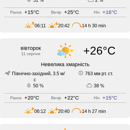
51 %
2 %
+15°C
+25°C
+16°C
Ранок
Вечір
Ніч
06:11
20:42
14 h 30 min
+26°C
вівторок
11 серпня
Невелика хмарність
Північно-західний, 3.5 м/
763 мм рт. ст.
с
50 %
38 %
+20°C
+22°C
+15°C
Ранок
Вечір
Ніч
06:12
20:40
14 h 27 min