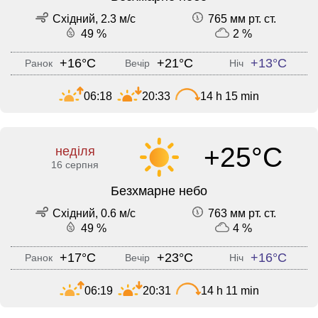
Східний, 2.3 м/с
765 мм рт. ст.
49 %
2 %
+16°C
+21°C
+13°C
Ранок
Вечір
Ніч
06:18
20:33
14 h 15 min
+25°C
неділя
16 серпня
Безхмарне небо
Східний, 0.6 м/с
763 мм рт. ст.
49 %
4 %
+17°C
+23°C
+16°C
Ранок
Вечір
Ніч
06:19
20:31
14 h 11 min