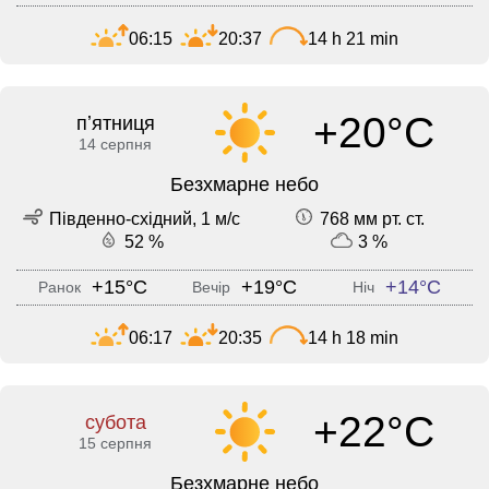
06:15
20:37
14 h 21 min
+20°C
пʼятниця
14 серпня
Безхмарне небо
Південно-східний, 1 м/с
768 мм рт. ст.
52 %
3 %
+15°C
+19°C
+14°C
Ранок
Вечір
Ніч
06:17
20:35
14 h 18 min
+22°C
субота
15 серпня
Безхмарне небо