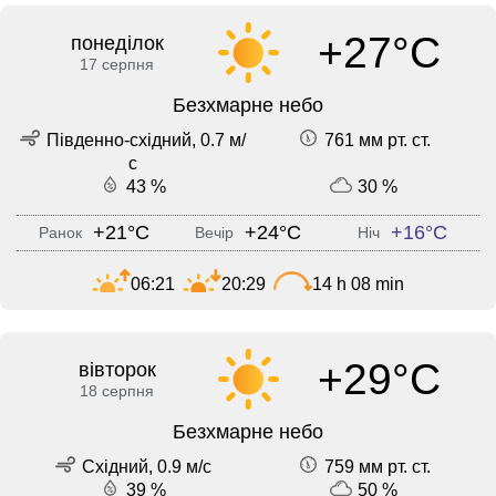
+27°C
понеділок
17 серпня
Безхмарне небо
Південно-східний, 0.7 м/
761 мм рт. ст.
с
43 %
30 %
+21°C
+24°C
+16°C
Ранок
Вечір
Ніч
06:21
20:29
14 h 08 min
+29°C
вівторок
18 серпня
Безхмарне небо
Східний, 0.9 м/с
759 мм рт. ст.
39 %
50 %