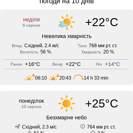
погоди на 10 днів
+22°C
неділя
9 серпня
Невелика хмарність
Східний, 2.4 м/с
768 мм рт. ст.
Вітер:
Тиск:
56 %
20 %
Вологість:
Хмарність:
+16°C
+22°C
+14°C
Ранок
Вечір
Ніч
06:10
20:43
14 h 33 min
+25°C
понеділок
10 серпня
Безхмарне небо
Східний, 2.3 м/с
764 мм рт. ст.