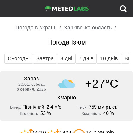
Погода в Україні
Харківська область
Погода Ізюм
Сьогодні
Завтра
3 дні
7 днів
10 днів
Вих
Зараз
+27°C
20:01, субота
8 серпня, 2026
Хмарно
Північний, 2.4 м/с
759 мм рт. ст.
Вітер:
Тиск:
53 %
40 %
Вологість:
Хмарність:
05:16
19:56
14 h 39 min