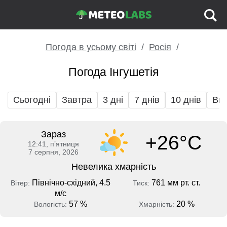
Погода в усьому світі
Росія
Погода Інгушетія
Сьогодні
Завтра
3 дні
7 днів
10 днів
Вих
Зараз
+26°C
12:41, пʼятниця
7 серпня, 2026
Невелика хмарність
Північно-східний, 4.5
761 мм рт. ст.
Вітер:
Тиск:
м/с
57 %
20 %
Вологість:
Хмарність: