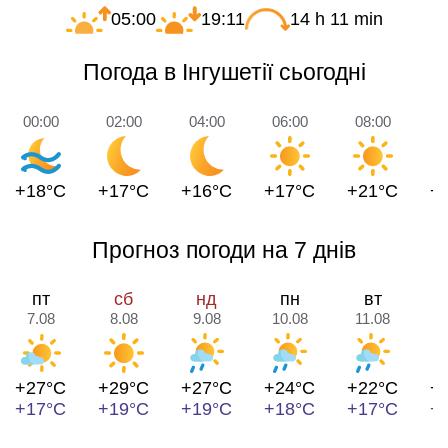
05:00
19:11
14 h 11 min
Погода в Інгушетії сьогодні
00:00
02:00
04:00
06:00
08:00
1
+18°C
+17°C
+16°C
+17°C
+21°C
+
Прогноз погоди на 7 днів
пт
сб
нд
пн
вт
7.08
8.08
9.08
10.08
11.08
1
+27°C
+29°C
+27°C
+24°C
+22°C
+
+17°C
+19°C
+19°C
+18°C
+17°C
+