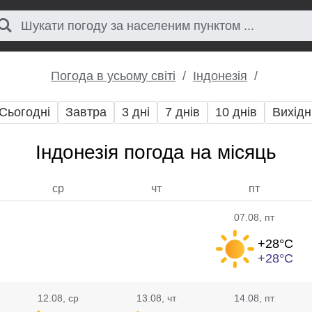
Погода в усьому світі
Індонезія
Сьогодні
Завтра
3 дні
7 днів
10 днів
Вихідн
Індонезія погода на місяць
ср
чт
пт
07.08
, пт
+28°
C
+28°
C
12.08
, ср
13.08
, чт
14.08
, пт