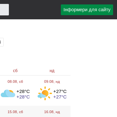
Інформери для сайту
і
сб
нд
08.08
, сб
09.08
, нд
+28°
C
+27°
C
+28°
C
+27°
C
15.08
, сб
16.08
, нд