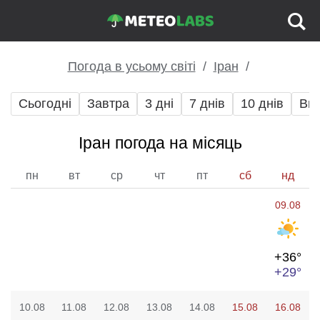
Погода в усьому світі
Іран
Сьогодні
Завтра
3 дні
7 днів
10 днів
Вих
Іран погода на місяць
пн
вт
ср
чт
пт
сб
нд
09.08
+36°
+29°
10.08
11.08
12.08
13.08
14.08
15.08
16.08