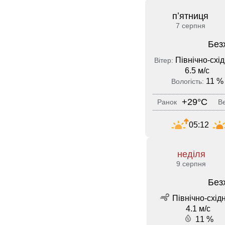
пʼятниця
7 серпня
Без
Північно-схід
Вітер:
6.5 м/с
11 %
Вологість:
+29°C
Ранок
Ве
05:12
неділя
9 серпня
Без
Північно-схід
4.1 м/с
11 %