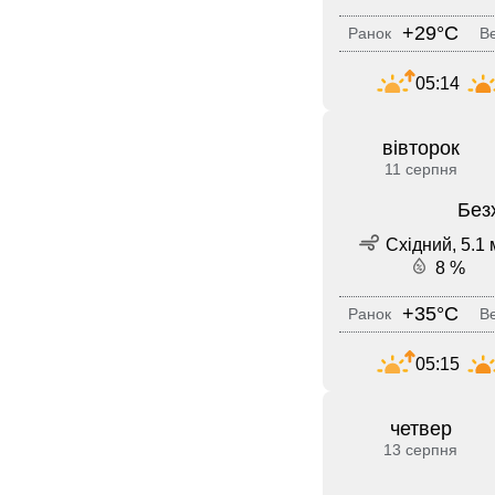
+29°C
Ранок
Ве
05:14
вівторок
11 серпня
Без
Східний, 5.1 
8 %
+35°C
Ранок
Ве
05:15
четвер
13 серпня