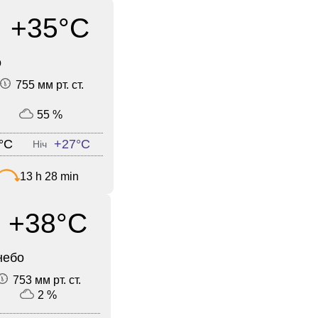
+35°C
о
755 мм рт. ст.
55 %
°C
+27°C
Ніч
13 h 28 min
+38°C
небо
753 мм рт. ст.
2 %