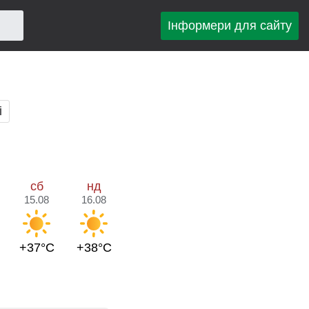
Інформери для сайту
і
сб
нд
15.08
16.08
+37°C
+38°C