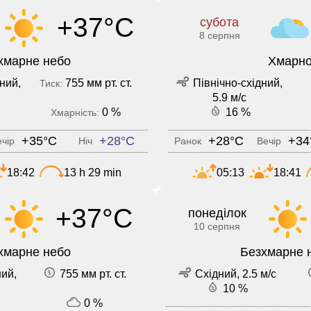
+37°C
субота
8 серпня
хмарне небо
Хмарн
ний,
755 мм рт. ст.
Північно-східний,
Тиск:
5.9 м/с
0 %
16 %
Хмарність:
+35°C
+28°C
+28°C
+34
чір
Ніч
Ранок
Вечір
18:42
13 h 29 min
05:13
18:41
+37°C
понеділок
10 серпня
хмарне небо
Безхмарне 
ний,
755 мм рт. ст.
Східний, 2.5 м/с
10 %
0 %