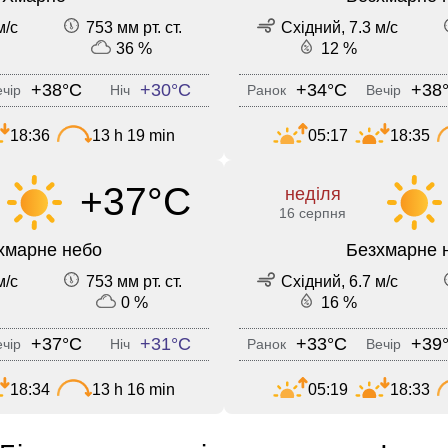
м/с
753 мм рт. ст.
Східний, 7.3 м/с
36 %
12 %
+38°C
+30°C
+34°C
+38
чір
Ніч
Ранок
Вечір
18:36
13 h 19 min
05:17
18:35
+37°C
неділя
16 серпня
хмарне небо
Безхмарне 
м/с
753 мм рт. ст.
Східний, 6.7 м/с
0 %
16 %
+37°C
+31°C
+33°C
+39
чір
Ніч
Ранок
Вечір
18:34
13 h 16 min
05:19
18:33