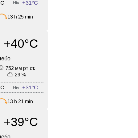
°C
+31°C
Ніч
13 h 25 min
+40°C
небо
752 мм рт. ст.
29 %
°C
+31°C
Ніч
13 h 21 min
+39°C
небо