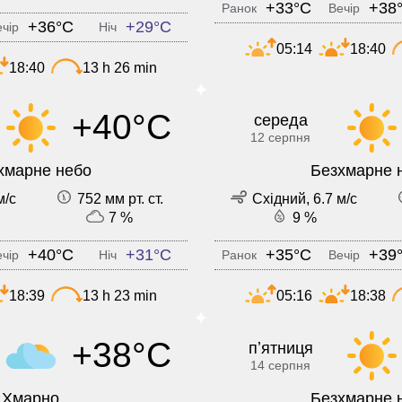
+33°C
+38
Ранок
Вечір
+36°C
+29°C
чір
Ніч
05:14
18:40
18:40
13 h 26 min
+40°C
середа
12 серпня
хмарне небо
Безхмарне 
м/с
752 мм рт. ст.
Східний, 6.7 м/с
7 %
9 %
+40°C
+31°C
+35°C
+39
чір
Ніч
Ранок
Вечір
18:39
13 h 23 min
05:16
18:38
+38°C
пʼятниця
14 серпня
Хмарно
Безхмарне 