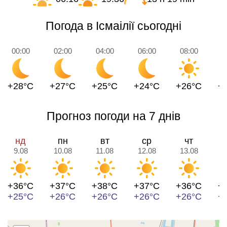
Погода в Ісмаілії сьогодні
00:00
02:00
04:00
06:00
08:00
1
+28°C
+27°C
+25°C
+24°C
+26°C
+
Прогноз погоди на 7 днів
нд
пн
вт
ср
чт
9.08
10.08
11.08
12.08
13.08
1
+36°C
+37°C
+38°C
+37°C
+36°C
+
+25°C
+26°C
+26°C
+26°C
+26°C
+