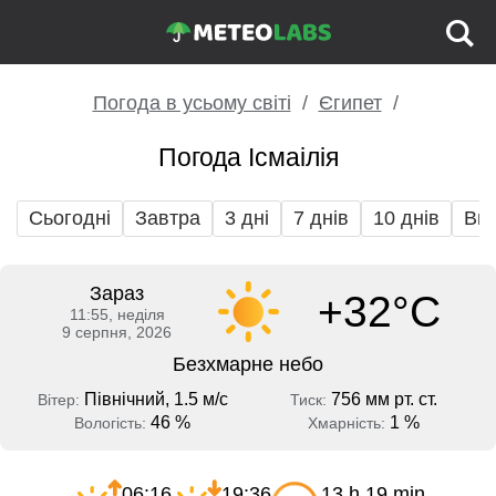
Погода в усьому світі
Єгипет
Погода Ісмаілія
Сьогодні
Завтра
3 дні
7 днів
10 днів
Вих
Зараз
+32°C
11:55, неділя
9 серпня, 2026
Безхмарне небо
Північний, 1.5 м/с
756 мм рт. ст.
Вітер:
Тиск:
46 %
1 %
Вологість:
Хмарність:
06:16
19:36
13 h 19 min