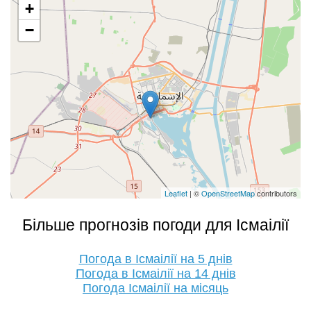
+
−
Leaflet
| ©
OpenStreetMap
contributors
Більше прогнозів погоди для Ісмаілії
Погода в Ісмаілії на 5 днів
Погода в Ісмаілії на 14 днів
Погода Ісмаілії на місяць